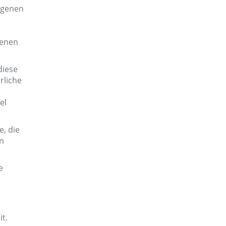
ogenen
genen
diese
rliche
el
e, die
n
e
t.