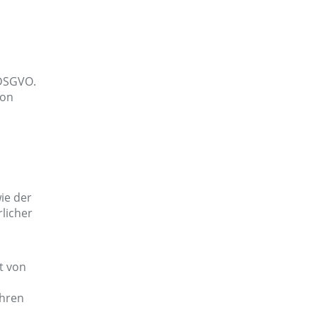
 DSGVO.
son
ie der
rlicher
t von
ahren