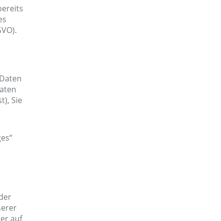
ereits
es
GVO).
 Daten
Daten
t), Sie
ges“
der
serer
der auf