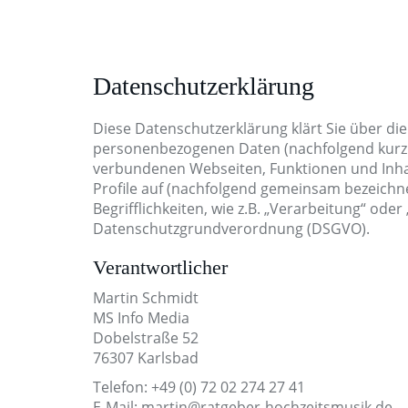
Skip
to
main
content
Datenschutzerklärung
Diese Datenschutzerklärung klärt Sie über di
personenbezogenen Daten (nachfolgend kurz 
verbundenen Webseiten, Funktionen und Inhal
Profile auf (nachfolgend gemeinsam bezeichne
Begrifflichkeiten, wie z.B. „Verarbeitung“ oder
Datenschutzgrundverordnung (DSGVO).
Verantwortlicher
Martin Schmidt
MS Info Media
Dobelstraße 52
76307 Karlsbad
Telefon: +49 (0) 72 02 274 27 41
E-Mail: martin@ratgeber-hochzeitsmusik.de