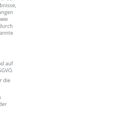
bnisse,
zungen
 wie
 durch
nannte
nd auf
DSGVO.
r die
h
der