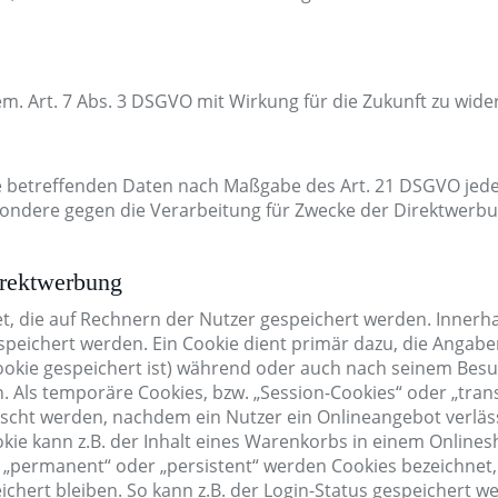
gem. Art. 7 Abs. 3 DSGVO mit Wirkung für die Zukunft zu wide
ie betreffenden Daten nach Maßgabe des Art. 21 DSGVO jede
ondere gegen die Verarbeitung für Zwecke der Direktwerb
irektwerbung
et, die auf Rechnern der Nutzer gespeichert werden. Innerh
peichert werden. Ein Cookie dient primär dazu, die Angabe
okie gespeichert ist) während oder auch nach seinem Bes
. Als temporäre Cookies, bzw. „Session-Cookies“ oder „tran
öscht werden, nachdem ein Nutzer ein Onlineangebot verläs
okie kann z.B. der Inhalt eines Warenkorbs in einem Online
s „permanent“ oder „persistent“ werden Cookies bezeichnet,
hert bleiben. So kann z.B. der Login-Status gespeichert w