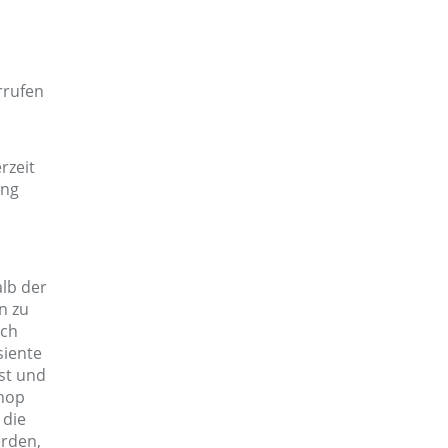
rrufen
rzeit
ung
alb der
n zu
uch
siente
st und
shop
 die
erden,