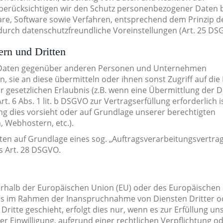
berücksichtigen wir den Schutz personenbezogener Daten b
are, Software sowie Verfahren, entsprechend dem Prinzip d
urch datenschutzfreundliche Voreinstellungen (Art. 25 DS
ern und Dritten
g Daten gegenüber anderen Personen und Unternehmen
n, sie an diese übermitteln oder ihnen sonst Zugriff auf die
r gesetzlichen Erlaubnis (z.B. wenn eine Übermittlung der 
t. 6 Abs. 1 lit. b DSGVO zur Vertragserfüllung erforderlich is
tung dies vorsieht oder auf Grundlage unserer berechtigten
, Webhostern, etc.).
aten auf Grundlage eines sog. „Auftragsverarbeitungsvertra
s Art. 28 DSGVO.
ßerhalb der Europäischen Union (EU) oder des Europäischen
ies im Rahmen der Inanspruchnahme von Diensten Dritter o
ritte geschieht, erfolgt dies nur, wenn es zur Erfüllung un
rer Einwilligung, aufgrund einer rechtlichen Verpflichtung o